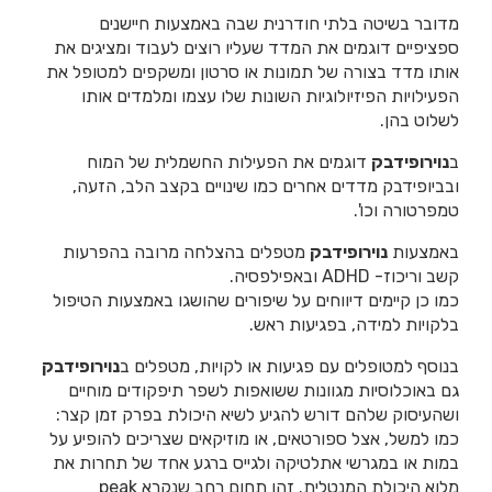
מדובר בשיטה בלתי חודרנית שבה באמצעות חיישנים
ספציפיים דוגמים את המדד שעליו רוצים לעבוד ומציגים את
אותו מדד בצורה של תמונות או סרטון ומשקפים למטופל את
הפעילויות הפיזיולוגיות השונות שלו עצמו ומלמדים אותו
לשלוט בהן.
ב
נוירופידבק
דוגמים את הפעילות החשמלית של המוח
ובביופידבק מדדים אחרים כמו שינויים בקצב הלב, הזעה,
טמפרטורה וכו'.
באמצעות
נוירופידבק
מטפלים בהצלחה מרובה בהפרעות
קשב וריכוז-
ADHD
ובאפילפסיה.
כמו כן קיימים דיווחים על שיפורים שהושגו באמצעות הטיפול
בלקויות למידה, בפגיעות ראש.
בנוסף למטופלים עם פגיעות או לקויות, מטפלים ב
נוירופידבק
גם באוכלוסיות מגוונות ששואפות לשפר תיפקודים מוחיים
מכון ביוקשב - טיפול בגרייה
ושהעיסוק שלהם דורש להגיע לשיא היכולת בפרק זמן קצר:
חשמלית tDCS בדיכאון,
כמו למשל, אצל ספורטאים, או מוזיקאים שצריכים להופיע על
אוטיזם, דיסלקציה, PTSD ו
במות או במגרשי אתלטיקה ולגייס ברגע אחד של תחרות את
ADHD
מלוא היכולת המנטלית. זהו תחום רחב שנקרא
peak