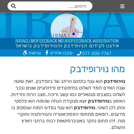
I
S
R
A
E
L
I
B
I
O
F
E
E
D
B
A
C
K
N
E
U
R
O
F
E
E
D
B
A
C
K
A
S
S
O
S
I
A
T
I
O
N
א
י
ר
ג
ו
ן
ל
ק
י
ד
ו
ם
ה
ב
י
ו
פ
י
ד
ב
ק
ו
ה
נ
ו
י
ר
ו
פ
י
ד
ב
ק
ב
י
ש
ר
א
ל
עקבו אחרינו
נגישות
077-200
-7767
מהו נוירופידבק
נוירופידבק
הוא ענף בתחום הרחב של ביופידבק. זאת שיטה
שבה האדם לומד לשלוט בתיפקודים פיזיולוגיים שונים ובכך
לשלוט במצבים מנטאליים כמו קשב וריכוז, מצב הרוח וחרדות.
האימון ב
נוירופידבק
יוצא מנקודת הנחה שהמוח הוא פלסטי
וניתן לכן לשינוי.
נוירופידבק
הוא ענף במדעי המוח ועוסקים בו
מדענים, רופאים מתחומי הפסיכיאטריה והנוירולוגיה וחוקרי
מוח. זהו תחום נחקר באוניברסיטאות רבות ברחבי הארץ
והעולם.