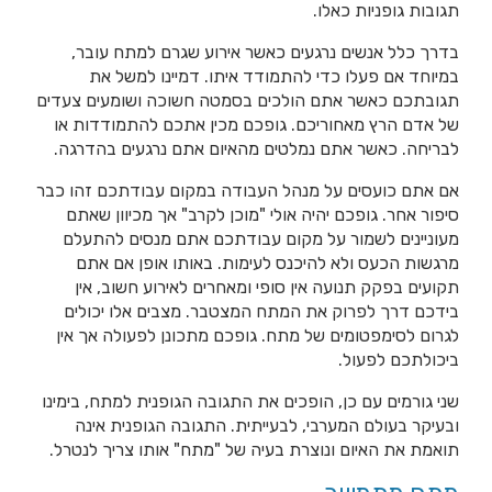
תגובות גופניות כאלו.
בדרך כלל אנשים נרגעים כאשר אירוע שגרם למתח עובר,
במיוחד אם פעלו כדי להתמודד איתו. דמיינו למשל את
תגובתכם כאשר אתם הולכים בסמטה חשוכה ושומעים צעדים
של אדם הרץ מאחוריכם. גופכם מכין אתכם להתמודדות או
לבריחה. כאשר אתם נמלטים מהאיום אתם נרגעים בהדרגה.
אם אתם כועסים על מנהל העבודה במקום עבודתכם זהו כבר
סיפור אחר. גופכם יהיה אולי "מוכן לקרב" אך מכיוון שאתם
מעוניינים לשמור על מקום עבודתכם אתם מנסים להתעלם
מרגשות הכעס ולא להיכנס לעימות. באותו אופן אם אתם
תקועים בפקק תנועה אין סופי ומאחרים לאירוע חשוב, אין
בידכם דרך לפרוק את המתח המצטבר. מצבים אלו יכולים
לגרום לסימפטומים של מתח. גופכם מתכונן לפעולה אך אין
ביכולתכם לפעול.
שני גורמים עם כן, הופכים את התגובה הגופנית למתח, בימינו
ובעיקר בעולם המערבי, לבעייתית. התגובה הגופנית אינה
תואמת את האיום ונוצרת בעיה של "מתח" אותו צריך לנטרל.