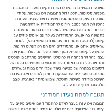
מאורעות מסוימים גורמים לרגשות חזקים המעוררים תגובות
גופניות מסוימות. חלק גדול מתגובות אלו נשלטות על ידי
מערכת העצבים הסימפטטית שהינה רשת עצבית העוזרת
להכין את הגוף למצבי חירום להתמודדות או להימנעות
ובריחה. התגובה הטיפוסית למצבי חירום כנראה התפתחה
בתקופה בה אנשים התמודדות בעיקר עם איומים פיזיים על
קיומם (לחימה, התמודדות עם טורפים ואיומי טבע). למרות
שהאיומים איתם אנו מתמודדים היום הם רק לעתים רחוקות
איומים על קיומנו הפיזי, הגוף פועל כאילו הם כאלה ומכין את
עצמו להחזיר מלחמה או להימלט. האישונים מתרחבים וקולטים
יותר אור, כלי הדם באזור העור מתכווצים ומפחיתים סכנה של
דימומים במקרה של פציעה בעוד שכלי הדם במוח ובשרירים
מתרחבים ומגדילים את אספקת החמצן לאזורים אלו. מערכת
העיכול מורידה פעילות וחוסכת שימוש מיותר באנרגיה, קצב
הלב גובר ולחץ הדם עולה.
תגובה למתח בעידן המודרני
תגובות אלו עזרו בעבר לאדם להתמודד עם איומים פיזיים על
קיומו. רוב האירועים ביום יום שלנו הגורמים למתח אינם דורשים