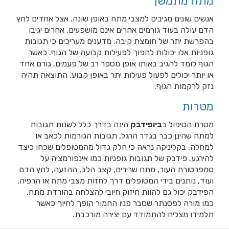
מתח מתמשך
אנשים שונים מגיבים למצבי מתח באופן שונה. אצל אחדים לחץ
הדם עולה בעוד גורמים אחרים אינם מושפעים. אחרים יגיבו
בהפרשת יתר של חומצת קיבה. מדענים מעריכים כי תגובות
גופניות אלו יכולות להפוך לפעילות קבועה של הגוף. כאשר
הגוף לומד להגיב באותו אופן מספר רב של פעמים, גורם אחד
או יותר יכולים לפעול פעילות יתר באופן קבוע. התוצאה תהיה
נזק לרקמות הגוף.
מטרות
מטרת הטיפול ב
ביופידבק
הינה בדרך כלל לשנות תגובות
למתח שהינן כבר בגדר הרגל, תגובות הגורמות לכאב או
למחלה. בקליניקה נראה כי חלק גדול מהמטופלים שכחו כיצד
להירגע. פידבק של תגובות גופניות כמו אינפורמציה על
מכון ביוקשב - טיפול בגרייה
טמפרטורת העור, מתח שרירים, קצב הלב, ההזעה, לחץ הדם
חשמלית tDCS בדיכאון,
ועוד, נותנים בידי המטופלים דרך לחזות מצבי מתח או הרפיה.
אוטיזם, דיסלקציה, PTSD ו
הפידבק יכול גם להוות חיזוק חיובי להצלחה בהורדת מתח,
ADHD
כמו מורה לפסנתר שסבר פניו החמור הופך לחיוך כאשר
ביוקשב שמחה לבשר על הכנסת
תלמידו מצליח להתמודד עם יצירה מורכבת.
טכנולוגיה חדשה לארגז הכלים