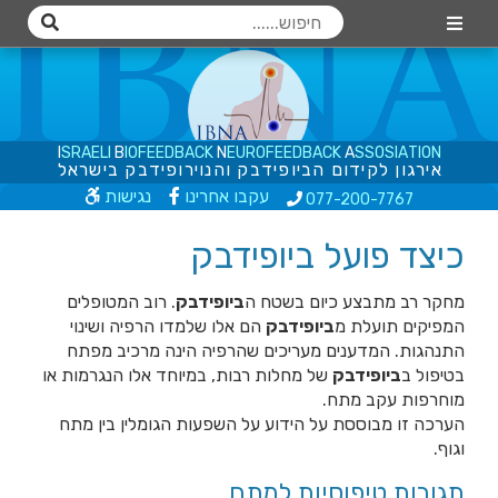
I
S
R
A
E
L
I
B
I
O
F
E
E
D
B
A
C
K
N
E
U
R
O
F
E
E
D
B
A
C
K
A
S
S
O
S
I
A
T
I
O
N
א
י
ר
ג
ו
ן
ל
ק
י
ד
ו
ם
ה
ב
י
ו
פ
י
ד
ב
ק
ו
ה
נ
ו
י
ר
ו
פ
י
ד
ב
ק
ב
י
ש
ר
א
ל
עקבו אחרינו
נגישות
077-200
-7767
כיצד פועל ביופידבק
מחקר רב מתבצע כיום בשטח ה
ביופידבק
. רוב המטופלים
המפיקים תועלת מ
ביופידבק
הם אלו שלמדו הרפיה ושינוי
התנהגות. המדענים מעריכים שהרפיה הינה מרכיב מפתח
בטיפול ב
ביופידבק
של מחלות רבות, במיוחד אלו הנגרמות או
מוחרפות עקב מתח.
הערכה זו מבוססת על הידוע על השפעות הגומלין בין מתח
וגוף.
תגובות טיפוסיות למתח