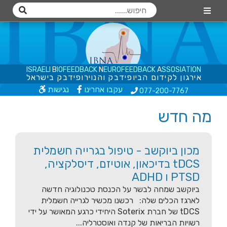
I
S
R
A
E
L
I
B
I
O
F
E
E
D
B
A
C
K
N
E
U
R
O
F
E
E
D
B
A
C
K
A
S
S
O
S
I
A
T
I
O
N
א
י
ר
ג
ו
ן
ל
ק
י
ד
ו
ם
ה
ב
י
ו
פ
י
ד
ב
ק
ו
ה
נ
ו
י
ר
ו
פ
י
ד
ב
ק
ב
י
ש
ר
א
ל
עקבו אחרינו
נגישות
077-200
-7767
מה חדש
מכון ביוקשב - טיפול בגרייה חשמלית
tDCS בדיכאון, אוטיזם, דיסלקציה,
PTSD ו ADHD
ביוקשב שמחה לבשר על הכנסת טכנולוגיה חדשה
לארגז הכלים שלה: רכשנו מכשיר לגרייה חשמלית
tDCS של חברת Soterix היחידי כרגע המאושר על ידי
רשויות הבריאות של קנדה ואוסטרליה...