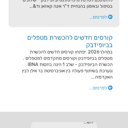
בטיפול ובאימון בהנחיית ד"ר אינה קאזאן וד&...
לפרטים...
קורסים חדשים להכשרת מטפלים
בביופידבק
במהלך2026 יפתחו קורסים חדשים להכשרת
מטפלים בביופידבק וקורסים מתקדמים למטפלים .
הכשרת הביופידבק - שלב 1 הינה בחסות IBNA
ונערכת בשיתוף פעולה בין אוניברסיטת בר אילן לבין
מכון ביוקשב - טיפול בגרייה
האקדמיה...
חשמלית tDCS בדיכאון,
לפרטים...
אוטיזם, דיסלקציה, PTSD ו
ADHD
ביוקשב שמחה לבשר על הכנסת
טכנולוגיה חדשה לארגז הכלים
שלה: רכשנו מכשיר לגרייה
חש...