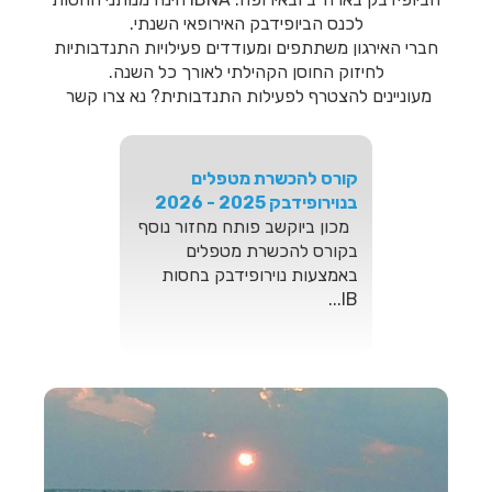
ADHD
לכנס הביופידבק האירופאי השנתי.
ביוקשב שמחה לבשר על הכנסת
חברי האירגון משתתפים ומעודדים פעילויות התנדבותיות
טכנולוגיה חדשה לארגז הכלים
לחיזוק החוסן הקהילתי לאורך כל השנה.
שלה: רכשנו מכשיר לגרייה
מעוניינים להצטרף לפעילות התנדבותית? נא צרו קשר
חש...
קורס להכשרת מטפלים
בנוירופידבק 2025 - 2026
מכון ביוקשב פותח מחזור נוסף
בקורס להכשרת מטפלים
באמצעות נוירופידבק בחסות
IB...
סדנה בנושא מיינדפולנס
וביופידבק- שילובים באימון
ובטיפול ד"ר אינה קאזאן וד"ר
יובל עודד פברואר 2026
המרכז לטיפול קוגניטיבי