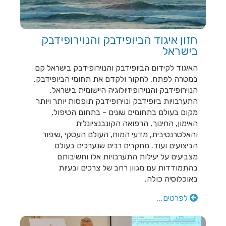
התנהגותי ופסיכופיזיולוגי
(ביופידבק ומיינדפולנס) בחסות
IBNA שמחים לה...
חזון איגוד הביופידבק והנוירופידבק
בישראל
קורסים חדשים להכשרת
מטפלים בביופידבק
האיגוד לקידום הביופידבק והנוירופידבק בישראל קם
במהלך2026 יפתחו קורסים
במטרה לפתח, לחקור ולקדם את תחומי הביופידבק,
חדשים להכשרת מטפלים
הנוירופידבק והנוירופיזיולוגיה היישומית בישראל.
בביופידבק וקורסים מתקדמים
התערבויות ביופידבק ונוירופידבק תופסות יותר ויותר
למטפלים . הכשרת...
מקום בעולם בתחומים שונים - בתחום הטיפול,
האימון, החינוך, הרפואה הקונבנציונלית
והאלטרנטיבית, מדעי המוח, העולם העסקי ,שיפור
הביצועים ועוד. מחקרים רבים שנערכים בעולם
מכון ביוקשב - טיפול בגרייה
מצביעים על יעילות התערבויות אלו וחשיבותם
חשמלית tDCS בדיכאון,
בהתמודדות עם מגוון רחב של צרכים ובעיות
אוטיזם, דיסלקציה, PTSD ו
באוכלוסיה כולה.
ADHD
ביוקשב שמחה לבשר על הכנסת
לפרטים...
טכנולוגיה חדשה לארגז הכלים
שלה: רכשנו מכשיר לגרייה