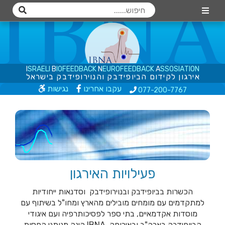
I
S
R
A
E
L
I
B
I
O
F
E
E
D
B
A
C
K
N
E
U
R
O
F
E
E
D
B
A
C
K
A
S
S
O
S
I
A
T
I
O
N
א
י
ר
ג
ו
ן
ל
ק
י
ד
ו
ם
ה
ב
י
ו
פ
י
ד
ב
ק
ו
ה
נ
ו
י
ר
ו
פ
י
ד
ב
ק
ב
י
ש
ר
א
ל
עקבו אחרינו
נגישות
077-200
-7767
פעילויות האירגון
הכשרות בביופידבק ובנוירופידבק וסדנאות ייחודיות
מכון ביוקשב - טיפול בגרייה
למתקדמים עם מומחים מובילים מהארץ ומחו"ל בשיתוף עם
חשמלית tDCS בדיכאון,
מוסדות אקדמאיים, בתי ספר לפסיכותרפיה ועם איגודי
אוטיזם, דיסלקציה, PTSD ו
הביופידבק בארה"ב ובאירופה. IBNA הינה מנותני החסות