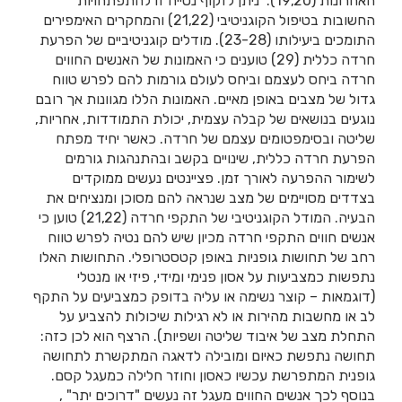
האחרונות (19,20). ניתן לזקוף נטייה זו להתפתחויות
החשובות בטיפול הקוגניטיבי (21,22) והמחקרים האימפירים
התומכים ביעילותו (23-28). מודלים קוגניטיביים של הפרעת
חרדה כללית (29) טוענים כי האמונות של האנשים החווים
חרדה ביחס לעצמם וביחס לעולם גורמות להם לפרש טווח
גדול של מצבים באופן מאיים. האמונות הללו מגוונות אך רובם
נוגעים בנושאים של קבלה עצמית, יכולת התמודדות, אחריות,
שליטה ובסימפטומים עצמם של חרדה. כאשר יחיד מפתח
הפרעת חרדה כללית, שינויים בקשב ובהתנהגות גורמים
לשימור ההפרעה לאורך זמן. פציינטים נעשים ממוקדים
בצדדים מסויימים של מצב שנראה להם מסוכן ומנציחים את
הבעיה. המודל הקוגניטיבי של התקפי חרדה (21,22) טוען כי
אנשים חווים התקפי חרדה מכיון שיש להם נטיה לפרש טווח
רחב של תחושות גופניות באופן קטסטרופלי. התחושות האלו
נתפשות כמצביעות על אסון פנימי ומידי, פיזי או מנטלי
(דוגמאות – קוצר נשימה או עליה בדופק כמצביעים על התקף
לב או מחשבות מהירות או לא רגילות שיכולות להצביע על
התחלת מצב של איבוד שליטה ושפיות). הרצף הוא לכן כזה:
תחושה נתפשת כאיום ומובילה לדאגה המתקשרת לתחושה
גופנית המתפרשת עכשיו כאסון וחוזר חלילה כמעגל קסם.
בנוסף לכך אנשים החווים מעגל זה נעשים "דרוכים יתר" ,