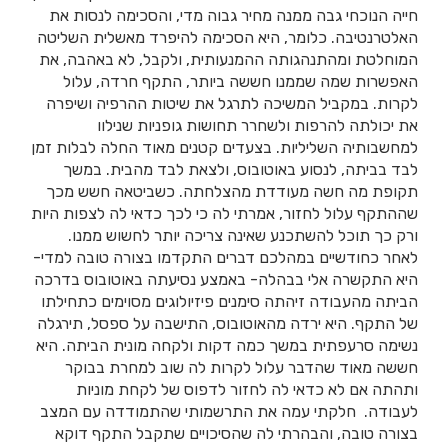
חייה הנוכחי גבה ממנה מחיר גבוה מדי, והסכימה לנסות את
האלטרנטיבה. כלומר, היא הסכימה להיפרד מאשלית השליטה
המוחלטת ומהתנהגותה ההמנעותית, ולקבל, לא באהבה, את
האפשרות שמה שממנו חששה ביותר, התקף חרדה, עלול
לקרות. במקביל המשיכה לתרגל את שיטות ההרפיה ושיפרה
את יכולתה להרפות ולשחרר תחושות גופניות שנילוו
למחשבותיה השליליות. בצעדים קטנים מאוד החלה לבלות זמן
לבד בביתה, לנסוע באוטובוס, ולצאת לבד מהבית. במשך
תקופת מה חשה מעודדת מהצלחתה. כשביטאה חשש מכך
שההתקף עלול לחזור, אמרתי לה כי לכך כדאי לה לצפות היות
ורק כך תוכל להשתכנע שאינה צריכה יותר לחשוש ממנו.
לאחר כחודשיים במהלכם דברים התקדמו בצורה טובה למדי-
היא התקשרה אלי בבהלה- באמצע נסיעתה באוטובוס בדרכה
הביתה מהעבודה זיהתה סימנים פיזיולוגים מסוימים כתחילתו
של התקף. היא ירדה מהאוטובוס, התישבה על ספסל, תירגלה
נשימה סרעפתית במשך כמה דקות ולקחה מונית הביתה. היא
חששה מאוד שהדבר עלול לקרות לה שוב למחרת בבוקר
ותהתה אם לא כדאי לה לחזור לדפוס של לקחת מוניות
לעבודה. חלקתי עמה את התרשמותי שהתמודדה עם המצב
בצורה טובה, והבהרתי לה שהסיכויים שתקבל התקף דוקא