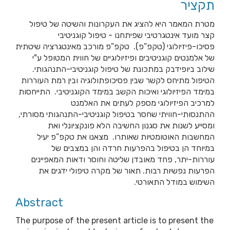
תקציר
מטרת המאמר היא להציג את העקרונות והשיטה של טיפול
קצר מועד אינטגרטיבי שפיתחנו - טיפול קוגניטיבי
פסיכו-פיזיולוגי (טקפ”פ). טקפ”פ מורכב מאינטגרציה שיטתית
של אלמנטים קוגניטיבים ופיזיולוגיים של חווית המטופל ע"י
שילוב ביופידבק במתכונת של טיפול קוגניטיבי-התנהגותי.
הטיפול מתיחס לקשר שבין פסיכופתולוגיה ובין רמת העוררות
במימד הפיזיולוגי ואיכות הקשב במימד הקוגניטיבי. התייחסות
למרכיב הפיזיולוגי מספק לעתים את האלמנט
ההתנסותי-חוויתי שחסר בטיפול קוגניטיבי-התנהגותי מסורתי,
ומסייע לשנות את סגנון החשיבה הלא פונקציונלי ואת
המחשבות האוטומטיות שאותרו. מצאנו את טקפ”פ יעיל
במיוחד הן בטיפול בהפרעות חרדה והן במצבים של
עוררות-יתר, פחד מאובדן שליטה וחוסר ודאות המאפיינים
הפרעות נפשיות רבות. תאור של מקרה טיפולי ידגים את
השימוש במודל התאורטי.
Abstract
The purpose of the present article is to present the