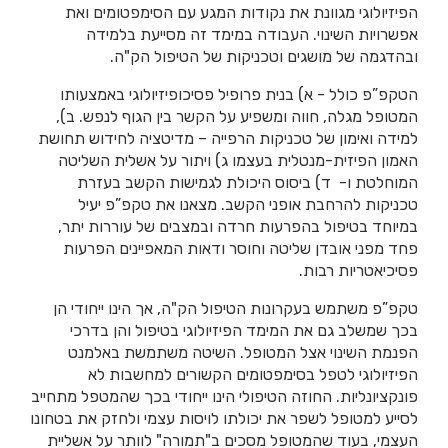
הפיזיולוגי מגוונת את נקודות המגע עם הסימפטומים ואת
אפשרויות השינוי. העבודה במימד זה מסייעת בלמידה
ובהדגמה של מושגים וטכניקות של הטיפול הק"ה.
הטקפ”פ כולל - א) בנית פרופיל פסיכופיזיולוגי באמצעותו
המטופל מגלה, חווה ומשפיע על הקשר בין הגוף לנפש. ב),
למידה ואימון של טכניקות הרפייה – מדיטציה לחידוש תחושת
האמון הפיזית-מנטלית בעצמו ג) ויתור על אשלית השליטה
המוחלטת ו- ד) ביסוס היכולת לגמישות הקשב בעזרת
טכניקות להרחבת אופני הקשב. מצאנו את טקפ”פ יעיל
במיוחד בטיפול בהפרעות חרדה ובמצבים של עוררות יתר,
פחד מפני אובדן שליטה וחוסר ודאות המאפיינים הפרעות
פסיכיאטריות רבות.
טקפ”פ משתמש בעקרונות הטיפול הק"ה, אך הינו ייחודי הן
בכך שמשלב גם את המימד הפיזיולוגי בטיפול והן בדרכי
הפנמת השינוי אצל המטופל. השיטה משתמשת באלמנט
הפיזיולוגי לטפל בסימפטומים הקשורים למחשבות לא
פונקציונליות. החוזה הטיפולי הינו ייחודי בכך שהמטפל מתחייב
לסייע למטופל לשפר את יכולתו לויסות עצמי ולחזק את בטחונו
העצמי, בעוד שהמטופל מסכים ב"תמורה" לוותר על אשליית