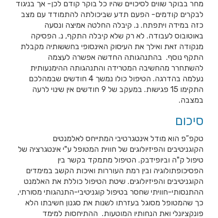
מחר בבוקר שווים לסיכויים שהיו כל בוקר קודם לכן- אך בניגוד
לבקרים קודמים- הפעם תדע שביכולתה להתמודד עם מצב
כזה במידה ויתפתח. נ. קיבלה החלטה אמיצה ונסעה
באוטובוס לעבודה. לא רק שלא קיבלה התקף, נ. הפסיקה
מנקודה זאת ואילך את העיסוק האינסופי בחששותיה מקבלת
התקף נוסף. בהתנהגותה החדשה אפשרה לעצמה
להשתחרר מהחשיבה המטרידה והתנהגותה ההימנעותית
נעלמה בהדרגה. הטיפול כולו נמשך 4 חודשים שבמהלכם
התקימו 15 פגישות. במעקב של 9 חודשים אין שינוי לרעה
במצבה.
סיכום
טקפ”פ הוא מודל אינטגרטיבי המתייחס לאלמנטים
הקוגניטיבים והפיזיולוגים של חווית המטופל ע"י אינטגרציה של
טיפול ק"ה וביופידבק. הטיפול מתמקד בקשר בין
הפסיכופתולוגיה ובין רמת העוררות ואיכות הקשב במימדים
הקוגניטיבים והפיזיולוגים. שיטת הטיפול כוללת את האלמנט
ההתנסותי-חוויתי שחסר בטיפול קוגניטיבי-התנהגותי מסורתי,
כך שהמטופל מסוגל בעזרתו לשנות את סגנון חשיבתו הלא
פונקציונלי ואת הנחותיו המוטעות. ההתיחסות למימד