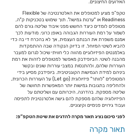
האירועים החיצוניים.
טקפ”פ מציע למטופלים את האלטרנטיבה של Flexible
Readiness או "ערנות גמישה". תוך שימוש בטכניקות ק"ה,
מטופלים לומדים כיצד החשש מפני איבוד שליטה גורם להם
לשמור על רמת העוררות הגבוהה באופן כרוני. מודעות לכך
אמנם משפרת את הבנתם העצמית, אך לא בהכרח די בה כדי
להביא לשינוי המיוחל. זו בדיוק הנקודה שבה ההתמקדות
באלמנטים הפיזיולוגיים מהווה כלי חוויתי שיכול לגרום למעבר
מהבנה לשינוי. הביופידבק מאפשר למטופלים לזהות את רמת
העוררות שלהם, ולהתנסות במצבי עוררות שונים ובקשר
ביניהם למידת הגמישות הקוגניטיבית. ביופידבק מסייע בידי
המטופלים "לוותר" פיזיולוגית (Let go) על העוררות הכרונית,
ולהחליפה בתגובות גמישות יותר המאפשרות תחושה של
שליטה מספקת. בהדרגה, היכרותם עם ושליטתם על
הפיזיולוגיה שלהם מספקת להם גישה אלטרנטיבית לתפיסה
ועבוד גירויים פנימיים וקיצוניים.
לפני סיכום נציג תאור מקרה להדגים את שיטת הטקפ”פ:
תאור מקרה