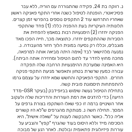
נ. רווקה בת 24, פקידה שהתגוררה עם הוריה, ללא עבר
פסיכיאטרי, הופנתה לטיפול כשנה אחרי התקף פאניקה ראשון
שאחריו התרחשו עוד 2 התקפים נוספים בהפרשי זמן קצרים.
תלונותיה העיקריות בעת ההפניה כללו: (1) פחד שהתקפי
הפניקה יחזרו (2) הימנעויות רבות במאמץ להפחית את
הסבירות שההתקפים יחזרו. כתוצאה מכך, חייה הפכו מאד
מוגבלים, וכללו רק נסיעה במונית הלוך חזור מהעבודה. נ.
נמנעה מלהישאר לבד (אימה היתה מביאה אותה למרפאה,
מחכה מחוץ לחדר עד לתום הטיפול ומחזירה אותה הביתה).
היא האמינה שמערכת ההימנעויות הרחבה שלה תפקדה
עבורה כמעין שרשרת בטחון ותאפשר מניעת התקפי פניקה
חוזרים. התקפי הפאניקה והחשש שמא יחזרו על עצמם גרמו
להתפתחות תיסמונת פובית קשה.
בתחילת הטיפול נעשה שימוש בביופידבק (בעיקר GSR-מדד
הזיעה) כדי להדגים את רמת העוררות והדריכות שלה ולעקוב
אחר השינויים ברמה זו כפי שאלו השתקפו בצורת גרפים על
המסך. תחילה חשה נ. מנותקת מהגרפים ש"לא היו קשורים
אליה כלל". כאשר התבקשה לענות על "שאלה אישית", היא
הסכימה מייד וללא היסוס בעוד שהגרף "קפץ" והצביע על
עוררות פיזיולוגית פתאומית ובולטת. לאחר רגע של מבוכה