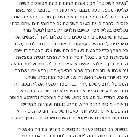
"מעגל השליטה" מכיל אותם תחומים בהם מטופלים חשים
שליטה מספקת על עצמם ומאורעות חייהם. נוצר קושי כאשר
החרדה שלהם מפני חוסר ודאות ואובדן שליטה ממריצה אותם
לנסות ולהרחיב את מעגל השליטה גם לתחומי חיים שהם בלתי
נשלטים בעליל מכיון שאינם תלויים רק בהם (למשל צורך
בבטחון שהמטוס בו הם טסים יגיע בשלום ליעדו). אנשים אלו
מאופינים ע"י משאלה עמוקה לודאות וביטחון מוחלט ובעשית
כל מאמץ כדי להבטיח לעצמם תחושות אלו. הבטחה זו אינה
מציאותית כמובן, בגלל חוסר הודאות האינהרנטית במציאות.
הבעיה לכן כפולה: ראשית איש אינו יכול להבטיח שליטה מלאה
על עצמו או סביבתו כך שרוב המאמץ מכוון למעשה בשמירה
על לא יותר מאשר האשליה של שליטה מוחלטת. שנית,
המטופל לרוב משלם מחיר כבד בכדי לשמר אשליה מסוג זה -
מחיר שלמעשה מגביר את הסיכוי לאיבוד שליטה. לדוגמא,
מאמץ תמידי של מטופל לחוש שליטה מוחלטת ולהימנע מחוסר
ודאות- מוסיף הרבה לחץ, מתח, כוננות ועוררות תמידיים
ההופכים אותו לפגיע יותר לאבדן שליטה. הנזק הנוסף הוא
הימנעות ממצבים אובייקטיבים שאינם מאפשרים בטחון מוחלט.
בטיפול אנו מנסים לעזור למטופלים להכיר במידת האשליה
הטמונה בתחושת השליטה המוחלטת ולזהות את המחיר