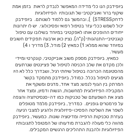
ביופידבק הנו כלי מדידה המאפשר לנבדק לראות בזמן אמת
שיקוף ברור ואוביקטיבי של תגובותיו הפיזיולוגיות
לדחקSTRESS) ), ובהמשך גם ללמוד לשנותם. ביופידבק
יכול לשמש ככלי עזר בטיפול רפואי ופסיכולוגי. יש לו יתרונות
ייחודים ההופכים אותו לאפקטיבי במיוחד בשילובו עם טיפול
קוגניטיבי-התנהגותי (ק"ה). נציין כאן ארבעה תפקידים חשובים
במיוחד שהוא ממלא: 1) כמאיץ 2) מודל, 3) מדריך ו 4)
מעשיר.
כמאיץ, ביופידבק מספק משוב אובייקטיבי, קונקרטי ומיידי
ולכן מקדם את שלב הכניסה לטיפול של פציינטים שנרתעים
מהסטיגמה הכרוכה בטיפול שיחתי רגיל, ושבדרך כלל לא היו
מגיעים לטיפול בכלל. כמודל, ביופידבק מתמקד בקשר
המרתק בין הגוף לנפש; מצד אחד, מדגים ומשקף את
המקבילה הפיזיולוגית למחשבות, רגשות ודמיון, ומצד אחר
מציג את השפעתם של טכניקות כמו דה-סנסיטיזציה והצפה
על פרמטרים גופניים. כמדריך, ביופידבק מלמד מטופלים
לשפר את השליטה הפסיכו-פיזיולוגית ולהגיע למצבי רגיעה
בעזרת טכניקות הרפייה ומדיטציה שונות. כמעשיר, ביופידבק
מהווה כלי מעולה להגברת מודעותו של המטופל לתגובותיו
הפיזיולוגיות ולהבנת התהליכים הרגשיים המקבילים.