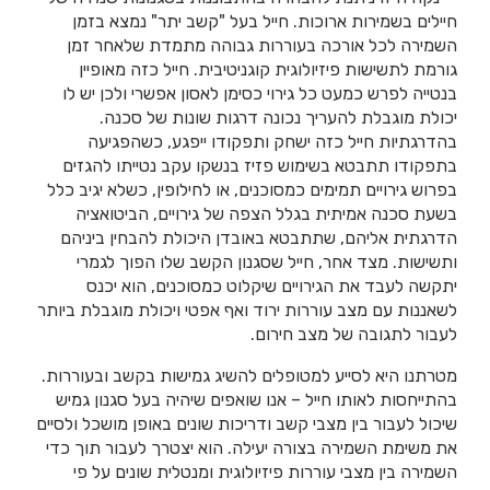
חיילים בשמירות ארוכות. חייל בעל "קשב יתר" נמצא בזמן
השמירה לכל אורכה בעוררות גבוהה מתמדת שלאחר זמן
גורמת לתשישות פיזיולוגית קוגניטיבית. חייל כזה מאופיין
בנטייה לפרש כמעט כל גירוי כסימן לאסון אפשרי ולכן יש לו
יכולת מוגבלת להעריך נכונה דרגות שונות של סכנה.
בהדרגתיות חייל כזה ישחק ותפקודו ייפגע, כשהפגיעה
בתפקודו תתבטא בשימוש פזיז בנשקו עקב נטייתו להגזים
בפרוש גירויים תמימים כמסוכנים, או לחילופין, כשלא יגיב כלל
בשעת סכנה אמיתית בגלל הצפה של גירויים, הביטואציה
הדרגתית אליהם, שתתבטא באובדן היכולת להבחין ביניהם
ותשישות. מצד אחר, חייל שסגנון הקשב שלו הפוך לגמרי
יתקשה לעבד את הגירויים שיקלוט כמסוכנים, הוא יכנס
לשאננות עם מצב עוררות ירוד ואף אפטי ויכולת מוגבלת ביותר
לעבור לתגובה של מצב חירום.
מטרתנו היא לסייע למטופלים להשיג גמישות בקשב ובעוררות.
בהתייחסות לאותו חייל – אנו שואפים שיהיה בעל סגנון גמיש
שיכול לעבור בין מצבי קשב ודריכות שונים באופן מושכל ולסיים
את משימת השמירה בצורה יעילה. הוא יצטרך לעבור תוך כדי
השמירה בין מצבי עוררות פיזיולוגית ומנטלית שונים על פי