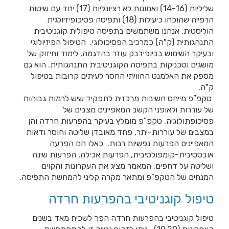
שליליות (14-16) ואמונות לא רציונליות (17) יחד עם שיטות
הרפייה שהוכחו כיעילות (18) ותפיסה פסיכופיזיולגית
הוליסטית. אנחנו משתמשים בתפיסה טיפולית קוגניטיבית
התנהגותית (ק"ה) כמרכיב הפסיכולוגי. הטיפול הפיזיולוגי
ובעיקר השימוש בביופידבק עוזר בהדגמה, לימוד וחיזוק של
מושגים וטכניקות בתפיסה הקוגניטיבית התנהגותית. הוא גם
מספק את האלמנט החוויתי החסר לעיתים קרובות בטיפול
ק"ה.
טקפ”פ מייחס חשיבות מרכזית לתפקיד שיש לרמות גבוהות
של עוררות ולאופני הקשב המאפיינים מצבים של
פסיכופתולוגיה. טקפ”פ מומלץ בעיקר בהפרעות חרדה והן
במצבים של עוררות-יתר, פחד מאובדן שליטה וחוסר ודאות
המאפיינים הפרעות נפשיות רבות. כאלו הם הפרעה
אובססיבית-קומפולסיבית, הפרעות אכילה, הפרעות שינה
ושליטה על דחפים. המאמר מציג את העקרונות והקוים
המנחים של הטקפ”פ ומתאר מקרה קליני להמחשת התפיסה.
טיפול קוגניטיבי בהפרעות חרדה
טיפול קוגניטיבי בהפרעות חרדה הפך לשכיח מאד בשנים