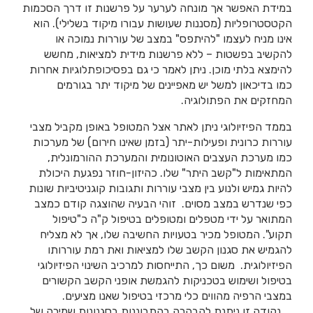
במידת האפשר אך מונחה לערער על פרשנות זו דרך הסכמות
הקטסטרופליות (מסננות שעושות עבורו מיקוד בשלילי). הוא
אינו מניח לעצמו "להיתפס" במצב של עוררות נמוכה או
להקשיב בפשטות – ללא פרשנות מידית למציאות, מחשש
להימצא בלתי מוכן. ניתן לאמר כי גם בפסיכופתלוגיות אחרות
כמו בדיכאון למשל יש מאפיינים של מיקוד יתר בגורמים
המחזקים את הפתולוגיה.
בממד הפיזיולוגי ניתן לאתר אצל המטופל באופן מקביל מצבי
עוררות כרונית ופעילות-יתר (בזמן שאינו חירום) של מערכות
כמו מערכת העצבים האוטונומית והמערכת ההורמונלית,
המתאימות ל"קשב היתר" שלו. כהיזון-חוזר נפגעת היכולת
להיות גמיש ולנוע בין מצבי עוררות ותגובות קוגניטיביות שונות
כפי שנדרש במצב מסוים. זוהי הבעיה שהוצגה קודם כמצב
המתואר על ידי מטפלים ומטופלים בטיפול ק"ה כ"טיפול
תקוע". המטופל מכיר בטעויות החשיבה שלו, אך לא מצליח
להגמיש את סגנון הקשב שלו למציאות ואת רמת עוררותו
הפיזיולוגית. משום כך, התייחסות למרכיב השינוי הפיזיולוגי
בטיפול ושימוש בטכניקות להגמשת אופני הקשב הקשורים
במצבי הרפיה מהווים כלי מרכזי בטיפול שאנו מציעים.
נקודה זו ניתנת להבהרה בהתבוננות בסגנונות שמירה של