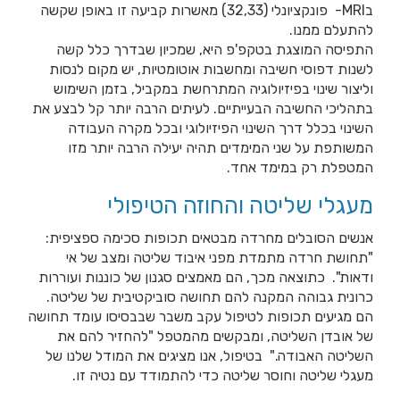
בMRI- פונקציונלי (32,33) מאשרות קביעה זו באופן שקשה
להתעלם ממנו.
התפיסה המוצגת בטקפ'פ היא, שמכיון שבדרך כלל קשה
לשנות דפוסי חשיבה ומחשבות אוטומטיות, יש מקום לנסות
וליצור שינוי בפיזיולוגיה המתרחשת במקביל, בזמן השימוש
בתהליכי החשיבה הבעייתיים. לעיתים הרבה יותר קל לבצע את
השינוי בכלל דרך השינוי הפיזיולוגי ובכל מקרה העבודה
המשותפת על שני המימדים תהיה יעילה הרבה יותר מזו
המטפלת רק במימד אחד.
מעגלי שליטה והחוזה הטיפולי
אנשים הסובלים מחרדה מבטאים תכופות סכימה ספציפית:
"תחושת חרדה מתמדת מפני איבוד שליטה ומצב של אי
ודאות". כתוצאה מכך, הם מאמצים סגנון של כוננות ועוררות
כרונית גבוהה המקנה להם תחושה סוביקטיבית של שליטה.
הם מגיעים תכופות לטיפול עקב משבר שבבסיסו עומד תחושה
של אובדן השליטה, ומבקשים מהמטפל "להחזיר להם את
השליטה האבודה." בטיפול, אנו מציגים את המודל שלנו של
מעגלי שליטה וחוסר שליטה כדי להתמודד עם נטיה זו.