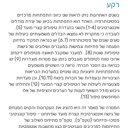
רקע
בשנים האחרונות ניתן לראות שני כיווני התפתחות מרכזיים
בפסיכותרפיה. האחד הוא התפתחות בכיוון של יצירת מודלים
אינטגרטיבים (1-4) והשני בהגדרת טיפולים קצרי מועד (5).
לעובדה כי מחקרית לא נמצאו הבדלים משמעותיים ביעילות של
סוגים שונים של פסיכותרפיה (6,7) יש כנראה תפקיד בחיזוק
המגמה של פתיחות וגמישות במעברים ושילובים של גישות
טיפוליות שונות (8). למעבר שמקבל תאוצה מטיפולים דינמים
ארוכי טווח לטיפולים מוגבלים בזמן עם מטרות מוגדרות (9) יש
כנראה גם הסבר חברתי. נראה כי השינויים מושפעים
מהתפתחויות חיצוניות כמו שינויים במערכות הבריאות
הציבוריות ובעמדות של חברות ביטוח (10,11), וכן מעדויות
מצטברות ליעילות של הטיפולים קצרי המועד (12) ותחילתו של
גיבוש מודל השואף לענות על הצרכים והציפיות של אלו
המחפשים טיפול (13).
המטרה של מאמר זה היא להציג את העקרונות והקוים המנחים
של גישה אינטגרטיבית קצרת מועד שפיתחנו - טיפול קוגניטיבי
פסיכו-פיזיולוגי (טקפ”פ). טקפ”פ מתייחס לשילוב של
התייחסות למרכיבים קוגניטיביים כגון מחשבות אוטומטיות