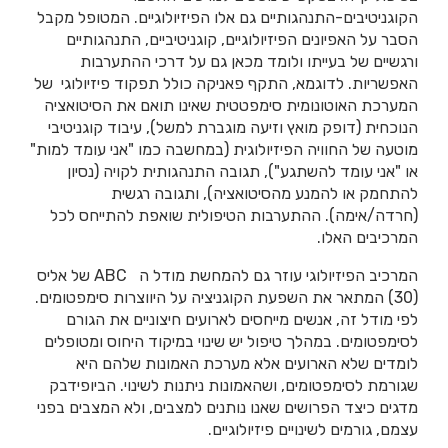
הקוגניטיבים-התנהגותיים גם אלו הפיזיולוגיים. המטופל מקבל
הסבר על האפיונים הפיזיולוגיים, קוגניטיביים, התנהגותיים
ורגשיים של בעייתו ולומד מכאן גם על דרכי ההתערבות
האפשריות. לדוגמא, התקף פאניקה כולל תפקוד פיזיולוגי של
המערכת האוטונומית סימפטטית שאינו תואם את הסיטואציה
הנוכחית (דופק מואץ וזיעה מוגברת למשל), עיבוד קוגניטיבי
מוטעה של החוויה הפיזיולוגית (במחשבה כמו "אני עומד למות"
או "אני עומד להשתגע"), תגובה התנהגותית לקויה (נסיון
להתחמק או להמנע מהסיטואציה), ותגובה רגשית
(חרדה/אימה). ההתערבות הטיפולית שואפת להתייחס לכל
המרכיבים האלו.
המרכיב הפיזיולוגי עוזר גם להמחשת מודל ה ABC של אליס
(30) המתאר את השפעת הקוגניציה על היווצרות סימפטומים.
לפי מודל זה, אנשים מייחסים לארועים חיצוניים את הגורם
לסימפטומים. במהלך טיפול יש שינוי במיקוד היחוס ומטופלים
לומדים שלא הארועים אלא מערכת האמונות שלהם היא
שגורמת לסימפטומים, ושהאמונות ניתנות לשינוי. הביופידבק
מדגים כיצד הפרושים שאנו נותנים למצבים, ולא המצבים בפני
עצמם, גורמים לשינויים פיזיולוגיים.