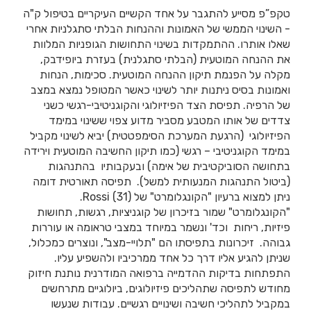
טקפ”פ מסייע להתגבר על אחד הקשיים העיקריים בטיפול ק"ה
- השינוי הממשי של האמונות וההנחות הבלתי סתגלניות אחרי
שאלו אותרו. ההתמקדות בשינוי התחושות הגופניות המלוות
את ההנחה המוטעית (הבלתי סתגלנית) בעזרת ביופידבק,
מקלה על הפנמת תיקון ההנחה המוטעית. סכימות, הנחות
ואמונות בסיס ניתנות יותר לשינוי כאשר המטופל נמצא במצב
של הרפיה. תפיסת הצד הפיזיולוגי והקוגניטיבי-רגשי כשני
צדדים של אותו המטבע מסביר מדוע צפוי ששינוי במימד
הפיזיולוגי (הרגעת המערכת הסימפטטית) יביא לשינוי מקביל
במימד הקוגניטיבי – רגשי (כמו תיקון החשיבה המוטעית וירידה
בתחושה הסוביקטיבית של אימה) ובעקבותיו בהתנהגות
(ביטול התנהגות המנעותית למשל). תפיסה תאורטית דומה
ניתן למצוא ברעיון "הקונגלומרט" של Rossi (31).
"הקונגלומרט" שמור בזיכרון של קוגניציות, רגשות, תחושות
פיזיות, ריחות וכד' ונשמר במיוחד במצבי טראומה או עוררות
גבוהה. זיכרונות בתפיסתו הם "תלויי-מצב", ונוצרים כמכלול,
שניתן להגיע אליו דרך כל אחד ממרכיביו ולהשפיע עליו.
התפתחות בדיקות ההדמייה ברפואה המודרנית נותנת חיזוק
מחודש לתפיסה שתהליכים פיזיולוגים, ביולוגיים מתרחשים
במקביל לתהליכי חשיבה ושינויים רגשיים. עבודות שנעשו