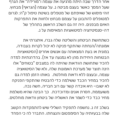
אחר הדרך שבה היתה מרגיעה את עצמה ו"מורידה" את הגרף
שעל המסך כאשר בעצם מביטה נ. על עצמה (הגראף) מבחוץ.
זוהי מימוש של שאיפתם של מטפלים בשיטת טיפול ק"ה; לגרום
למטופלים להתבונן על עצמם מבחוץ ולחוות את התפרקות
האיום מבפנים. היה זה גם השלב הראשון בתהליך של
דה-סנסיטיזציה לסיטואציות המאיימות על נ.
כשתחושת הביטחון והשליטה שלה גברו, איתגרתי את
אמונתה/הנחתה שהתקף פניקה לא יכול לקרות בעבודה,
במונית או בעת המצאותה עם אנשים אחרים (הסיטואציות
הבטוחות היחידות מהן לא נמנעה עד אז). בהדרגתיות למדה
להכיר שתחושת הוודאות שהיתה לה במצבים "בטוחים" אלו
הינה תוצר של מערכת האמונות שלה, ולא של הסיטואציה
עצמה, ובעצם ללא ודאות מוחלטת. באותו הזמן למדה גם
להכיר במחיר הכבד ששילמה כדי להבטיח שהתקפי הפניקה
לא ישובו- היא איבדה קשר עם רוב חבריה, חשה נכה,
משועממת, חסרת אונים ומדוכדכת. כך הבינה שהיא משלמת
מחיר כבד כדי לשמר את האשליה של ביטחון וודאות מוחלטים.
בשלב זה נ. נחשפה לתפקיד השלילי שיש להתמקדות הקשב
שלה בבעיותיה על הסימפטום והנצחתו. התברר לה כי הפחד