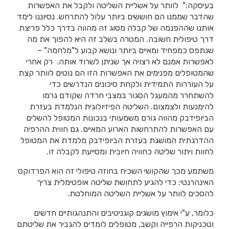
בעיסקה:" לוותר על אשליית השליטה ולקבל את האפשרות
שהדבר שממנו הם חוששים ביותר עלול להתרחש. נסיוננו לימד
אותנו שההפנמה של קבלה מסוג זה מהווה בדרך כלל פריצת
דרך טיפולית חשובה. המטרה בשלב זה היא להפוך את מה
שנתפס כמפחיד ומאיים ביותר ונושא קבוע ל"מלחמה" –
לאפשרות אמנם לא רצויה אך שניתן לשרוד אותה. רק אחרי
שהמטופלים מפנימים את האפשרות הזו הם נוטים לוותר קצת
על העוררות התמידית ולקחת סיכונים הנדרשים כדי
להשתחרר מהמעגל הסגור במצבי חרדה שקודם גרמו
להימנעות ולצמצום. השליטה הפיזיולוגית הנלמדת בעזרת
הביופידבק מהווה גורם משמעותי בנכונות המטופל להשלים
עם האפשרות להתרחשות הארוע המאיים. גם חווית ההרפיה
ההדרגתית המושגת בעזרת הביופידבק מלמדת את המטופל
לחוות ויתור שליטה כחוויה חיובית ומסייעת לקבלה זו.
משתמע מכך שהקושי השכיח בחוזה טיפולי זה הוא הפרדוקס
האינהרנטי: כדי להגיע לתחושת שליטה אופטימלית צריך
להסכים לוותר על אשליית השליטה המוחלטת.
כלומר, ע"י אימוץ מושגים קוגניטיבים והתנהגותיים חדשים
וטכניקות הרפייה וקשב, מטופלים לומדים להגביר את שליטתם