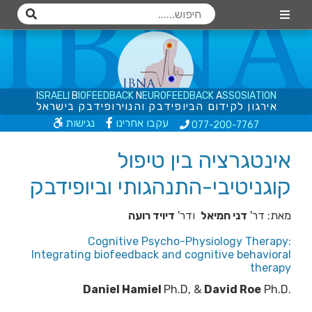
I
S
R
A
E
L
I
B
I
O
F
E
E
D
B
A
C
K
N
E
U
R
O
F
E
E
D
B
A
C
K
A
S
S
O
S
I
A
T
I
O
N
א
י
ר
ג
ו
ן
ל
ק
י
ד
ו
ם
ה
ב
י
ו
פ
י
ד
ב
ק
ו
ה
נ
ו
י
ר
ו
פ
י
ד
ב
ק
ב
י
ש
ר
א
ל
עקבו אחרינו
נגישות
077-200
-7767
אינטגרציה בין טיפול
קוגניטיבי-התנהגותי וביופידבק
מאת: דר'
דני חמיאל
ודר'
דיויד רועה
Cognitive Psycho-Physiology Therapy:
Integrating biofeedback and cognitive behavioral
therapy
Daniel Hamiel
Ph.D, &
David Roe
Ph.D.