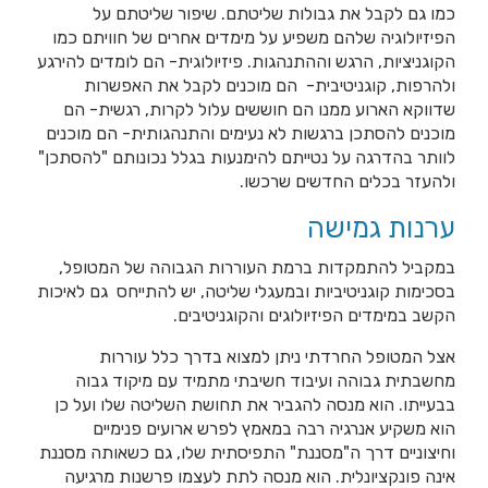
כמו גם לקבל את גבולות שליטתם. שיפור שליטתם על
הפיזיולוגיה שלהם משפיע על מימדים אחרים של חוויתם כמו
הקוגניציות, הרגש וההתנהגות. פיזיולוגית- הם לומדים להירגע
ולהרפות, קוגניטיבית- הם מוכנים לקבל את האפשרות
שדווקא הארוע ממנו הם חוששים עלול לקרות, רגשית- הם
מוכנים להסתכן ברגשות לא נעימים והתנהגותית- הם מוכנים
לוותר בהדרגה על נטייתם להימנעות בגלל נכונותם "להסתכן"
ולהעזר בכלים החדשים שרכשו.
ערנות גמישה
במקביל להתמקדות ברמת העוררות הגבוהה של המטופל,
בסכימות קוגניטיביות ובמעגלי שליטה, יש להתייחס גם לאיכות
הקשב במימדים הפיזיולוגים והקוגניטיבים.
אצל המטופל החרדתי ניתן למצוא בדרך כלל עוררות
מחשבתית גבוהה ועיבוד חשיבתי מתמיד עם מיקוד גבוה
בבעייתו. הוא מנסה להגביר את תחושת השליטה שלו ועל כן
הוא משקיע אנרגיה רבה במאמץ לפרש ארועים פנימיים
וחיצוניים דרך ה"מסננת" התפיסתית שלו, גם כשאותה מסננת
אינה פונקציונלית. הוא מנסה לתת לעצמו פרשנות מרגיעה