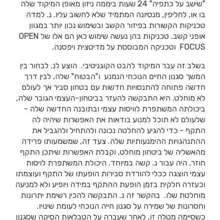
"שישב על כתפיה" 24 שעות ביממה ניזון מאופן המיקוד שלה
בו או, לחליפין, מנסיונה המתמיד שלא לחשוב עליו. נ. למדה
טכניקות הקשורות בפיזור הקשב ובשימוש נכון יותר במגוון
אופני קשב. טכניקות בהן נעשה שימוש כאן הם אלו של OPEN
FOCUS וטכניקה המבוססת על מדיטצית ויפסנה.
בשלב זה עבר המיקוד להבט הקוגניטיבי. הוצע לנ. לבחור בין
המשך סגנון החיים הנוכחי הנמנע ו"הבטוח" שלה, לבין דרך
חדשה פתוחה להתנסויות חדשות עם בטחון סביר אך לעולם
לא מוחלט. היא התבקשה להעזר בביטחון-העצמי הגובר שלה,
ביכולתה המשתפרת לוויסות עצמי ובתובנה החדשה שלה -
שלעולם לא תוכל למנוע בודאות את האפשרות שיהיה לה
התקף - כדי להגיע להחלטה נכונה ולהתחיל ולהגביל את
ההתנהגויות ההימנעותיות שלה. צעד זה, שמשמעותו פרידה
מהאשליה של ביטחון מוחלט, וקבלת האפשרות שיתכן התקף
חוזר, היה עבור נ. קשה במיוחד. היכולת המשתפרת לויסות
עצמי הוצגה ככלי להורדת סבירות הופעתו של התקף ועוצמתו
וכעזרה חלקית בזמן הופעת ההתקף במידה ויופיע ולא למניעה
מוחלטת שלו. בהקשר זה נ. התבקשה להכין רשימת יתרונות
וחסרונות של שמירה על סגנון חייה הנוכחי לעומת שינויו.
כשסיימה מטלה זו, לאחר שעברה על הטבלאות הסיקה שסגנון