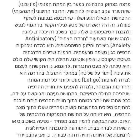
פרצה בצחוק בהבחינה בפער בין המתח הפנימי (פיזיולוגי)
שהתעורר עקב הציפייה להיחשף, והרובד החיצוני (התנהגותי)
ההכחשתי הכאילו רגוע ושלו- שהתבטא בנכונות לשתף
פעולה. זה היה ראשיתו של מסע לגילוי הקשר בין הגוף לנפש
ולהבנת הסימפטומים שלה. כבר בשלב זה יכלה נ. להבין
ולהרגיש את משמעות "חרדת הצפיה" (Anticipatory
Anxiety) ביצירת וחיזוק הסימפטומים. היא למדה טכניקות
הרפייה כגון נשימה סרעפתית, הרפיית שרירים הדרגתית
בשיטת יעקובסון, ואימון אוטוגני. תחילה היה הקושי שלה בולט
והיא גילתה לא מעט התנגדות. לדוגמא, נ. התקשתה לעצום
את עיניה (ויתור על שליטה) במהלך התרגול. בהדרגה היא
למדה להרפות (Let go) מעט ולוותר על רמת המתח
והדריכות הגבוהה, ולמדה להפנים את חווית ההרפיה
שנתפסה תחילה כמאיימת, כתחושה נעימה ומבוקשת על ידה.
ככל שהרגישה יותר בטוחה בתוך חווית ההרפיה היתה מוכנה
להתיחס מילולית למחשבות קשות ופחדים שעלו בתוך מצב
ההרפיה. היא דיווחה על תחושת התפרקות הדרגתית של
האיום. כשהתבקשה לדמיין מצב מפחיד - נסיעה באוטובוס או
הישארות לבדה בבית, התוודעה לתגובתה הפיזיולוגית
לדמיונות אלו היוותה חוויה חזקה עבורה. נ. ואני עקבנו יחד