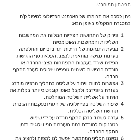
הביטחון המוחלט.
ניתן לסכם את תרומתו של האלמנט הפזיולוגי לטיפול ק'ה
במסגרת הטקפ'פ באופן הבא:
פירוק של התחושות הפיזיות המלוות את המחשבות
השליליות והמחשבות האוטומטיות
מניעת התנהגות של דריכות יתר ביום יום והחלפתה
בערנות גמישה מותאמת למצב. העלאת סף הרגישות
הפיזית שירד בעקבות התפתחות מצבי החרדה או
הורדת הרגישות לשינויים גופניים שיכולים לעורר התקף
חרדה.
אפשרות לחוות וויתור על שליטה בתהליך הרפיה מודרג
בעזרת ביופידבק ולקבל באופן קוגניטיבי יותר בקלות את
הויתור על אשליית השליטה המוחלטת.
שיפור השליטה בפיזיולוגיה של הגוף ובעקבותיו הגברת
תחושת השליטה הכללית.
עזרה לשרוד בזמן התקף חרדה על ידי שימוש
בטכניקות להורדת רמת העוררות הפיזיולוגית בזמן
התקף החרדה.
נסיוננו הקליני המתמשך אפשר לנו למפות ולהציב את