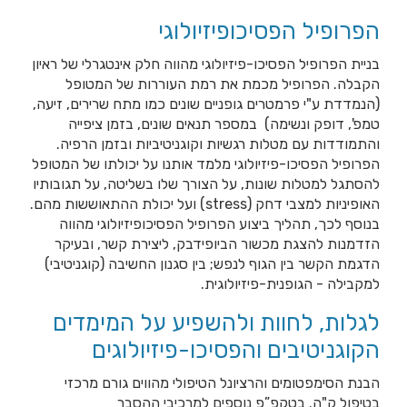
הפרופיל הפסיכופיזיולוגי
בניית הפרופיל הפסיכו-פיזיולוגי מהווה חלק אינטגרלי של ראיון
הקבלה. הפרופיל מכמת את רמת העוררות של המטופל
(הנמדדת ע"י פרמטרים גופניים שונים כמו מתח שרירים, זיעה,
טמפ', דופק ונשימה) במספר תנאים שונים, בזמן ציפייה
והתמודדות עם מטלות רגשיות וקוגניטיביות ובזמן הרפיה.
הפרופיל הפסיכו-פיזיולוגי מלמד אותנו על יכולתו של המטופל
להסתגל למטלות שונות, על הצורך שלו בשליטה, על תגובותיו
האופיניות למצבי דחק (stress) ועל יכולת ההתאוששות מהם.
בנוסף לכך, תהליך ביצוע הפרופיל הפסיכופיזיולוגי מהווה
הזדמנות להצגת מכשור הביופידבק, ליצירת קשר, ובעיקר
הדגמת הקשר בין הגוף לנפש; בין סגנון החשיבה (קוגניטיבי)
למקבילה - הגופנית-פיזיולוגית.
לגלות, לחוות ולהשפיע על המימדים
הקוגניטיבים והפסיכו-פיזיולוגים
הבנת הסימפטומים והרציונל הטיפולי מהווים גורם מרכזי
בטיפול ק"ה. בטקפ”פ נוספים למרכיבי ההסבר