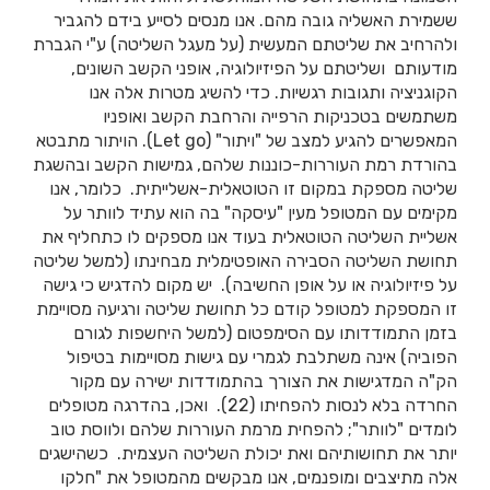
ששמירת האשליה גובה מהם. אנו מנסים לסייע בידם להגביר
ולהרחיב את שליטתם המעשית (על מעגל השליטה) ע"י הגברת
מודעותם ושליטתם על הפיזיולוגיה, אופני הקשב השונים,
הקוגניציה ותגובות רגשיות. כדי להשיג מטרות אלה אנו
משתמשים בטכניקות הרפייה והרחבת הקשב ואופניו
המאפשרים להגיע למצב של "ויתור" (Let go). הויתור מתבטא
בהורדת רמת העוררות-כוננות שלהם, גמישות הקשב ובהשגת
שליטה מספקת במקום זו הטוטאלית-אשלייתית. כלומר, אנו
מקימים עם המטופל מעין "עיסקה" בה הוא עתיד לוותר על
אשליית השליטה הטוטאלית בעוד אנו מספקים לו כתחליף את
תחושת השליטה הסבירה האופטימלית מבחינתו (למשל שליטה
על פיזיולוגיה או על אופן החשיבה). יש מקום להדגיש כי גישה
זו המספקת למטופל קודם כל תחושת שליטה ורגיעה מסויימת
בזמן התמודדותו עם הסימפטום (למשל היחשפות לגורם
הפוביה) אינה משתלבת לגמרי עם גישות מסויימות בטיפול
הק"ה המדגישות את הצורך בהתמודדות ישירה עם מקור
החרדה בלא לנסות להפחיתו (22). ואכן, בהדרגה מטופלים
לומדים "לוותר"; להפחית מרמת העוררות שלהם ולווסת טוב
יותר את תחושותיהם ואת יכולת השליטה העצמית. כשהישגים
אלה מתיצבים ומופנמים, אנו מבקשים מהמטופל את "חלקו