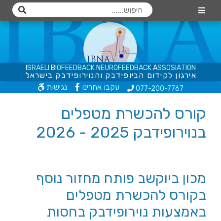
I
S
R
A
E
L
I
B
I
O
F
E
E
D
B
A
C
K
N
E
U
R
O
F
E
E
D
B
A
C
K
A
S
S
O
S
I
A
T
I
O
N
א
י
ר
ג
ו
ן
ל
ק
י
ד
ו
ם
ה
ב
י
ו
פ
י
ד
ב
ק
ו
ה
נ
ו
י
ר
ו
פ
י
ד
ב
ק
ב
י
ש
ר
א
ל
עקבו אחרינו
נגישות
077-200
-7767
קורס להכשרת מטפלים
בנוירופידבק 2025 - 2026
מכון ביוקשב פותח מחזור נוסף
בקורס להכשרת מטפלים
באמצעות נוירופידבק בחסות