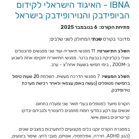
IBNA - האיגוד הישראלי לקידום
הביופידבק והנוירופידבק בישראל
פתיחת הקורס: 6 בנובמבר 2025
מדובר בקורס
שנתי
המחולק לשני שלבים:
השלב התיאורטי:
11 מפגשי תיאוריה ועוד שני מפגשים פרונטלים
אצלי בקליניקה בגבעת ברנר. מפגשי התיאוריה יתקיימו אחת לשבוע
ב-ZOOM , בימי חמישי בשעות אחה"צ - ערב.
השלב המעשי:
7 מפגשי הדרכה מעשית,
השלמת
20 שעות טיפול
בחמישה מטופלים (נעשה באופן עצמאי ולאחר רכישת מערכת
נוירופידבק.
הקורס מיועד למטפלים בעלי תואר שני ומעלה בתחום.
אנשים עם רקע במדעי המוח מוזמנים להצטרף ולגביהם יבדקו
קריטריונים באופן אישי.
במסגרת הקורס יוקנו כלים מקצועיים להתערבות במצבים שונים
(כגון:
ADHD
,
חרדה,
אפילפסיה,
אוטיזם
, מצבי לחץ, שיפור ביצועים,