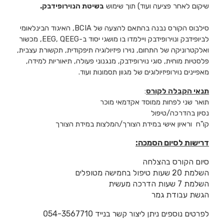
שיקום לאחר פציעה ועוד) תוך שימוש
בשיטת הנוירופידבק.
סילבוס הקורס נבנה בהתאם להצעה של
BCIA, האיגוד הבינלאומי
לביופידבק ונוירופידבק
ו
יילמדו
בו
מושגי יסוד ב-
EEG, QEEG, מכשור
ואלקטרוניקה של התחום, נוירו פיזיולוגיה תיפקודית,
תקשורת עצבית,
פלסטיות מוחית, סוגי
נוירופידבק, מנגנוני פעולה, תיאוריות למידה,
מאפיינים נוירופיזיולוגים של מגוון תסמונות ועוד.
תנאי הקבלה לקורס
:
תואר שני לפחות ממוסד אקדמאי מוכר
נסיון בהדרכה/טיפול
קו"ח וראיון אישי במידת הצורך/המלצות במידת הצורך
דרישות לסיום הסמכה:
סיום הקורס בהצלחה
השלמת 20 שעות טיפול בחמישה מטופלים
השלמת 7 שעות הדרכה מעשית
הגשת עבודת גמר
לפרטים נוספים ניתן ליצור קשר בנייד 054-3567710