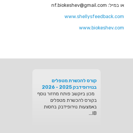
או במייל: nf.biokeshev@gmail.com
www.shellysfeedback.com
מכון ביוקשב - טיפול בגרייה
חשמלית tDCS בדיכאון,
www.biokeshev.com
אוטיזם, דיסלקציה, PTSD ו
ADHD
ביוקשב שמחה לבשר על הכנסת
טכנולוגיה חדשה לארגז הכלים
שלה: רכשנו מכשיר לגרייה
חש...
קורס להכשרת מטפלים
בנוירופידבק 2025 - 2026
מכון ביוקשב פותח מחזור נוסף
בקורס להכשרת מטפלים
באמצעות נוירופידבק בחסות
IB...